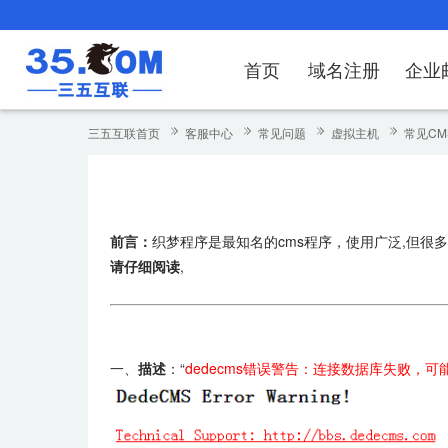
首页
域名注册
企业
域名注册
产品
产品
产品
产品
产品
安全证书
出海独立站
产品
证书品牌
网站推广
域名服务
解决方案
服务
解决方案
解决方案
解决方案
解决方案
三五互联首页
客服中心
常见问题
虚拟主机
常见CM
域名注册
企业邮箱
刺猬响站
经济型
基础版
云OA
SSL证书申请
谷易搜
海外加速
ssITrus
百度搜索
DNS管理器
企业云办公解
SSL证书
企业上网解决
企业上网解决
企业上网解决
企
域名价格总览
EDM邮件营销
微信小程序
全能型
标准版
OKR
国密证书申请
DigiCert
Google优化&推广
备案中心
企业沟通解决
海外加速
云服务器常见
外贸数字营销
企业云办公解
企
前言：
织梦程序是最知名的cms程序，使用广泛,但很
近期促销
定制及品牌建站
独享型
高级版
人脉云名片
GeoTrust
域名转入
企业数字化解
Google优化
IPV6转换服务
企业数字化解
虚
请仔细阅读
,
Whois查询
谷易搜
外贸型
TrustAsia
SSL证书
企业邮箱常见
A
老型号
一、
描述
：“
dedecms错误警告：连接数据库失败，
代理型
数据库产品