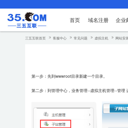
首页
域名注册
企业
域名注册
产品
产品
产品
产品
产品
安全证书
出海独立站
产品
证书品牌
网站推广
域名服务
解决方案
服务
解决方案
解决方案
解决方案
解决方案
三五互联首页
客服中心
常见问题
虚拟主机
网站安
域名注册
企业邮箱
刺猬响站
经济型
基础版
云OA
SSL证书申请
谷易搜
海外加速
ssITrus
百度搜索
DNS管理器
企业云办公解
SSL证书
企业上网解决
企业上网解决
企业上网解决
企
域名价格总览
EDM邮件营销
微信小程序
全能型
标准版
OKR
国密证书申请
DigiCert
Google优化&推广
备案中心
企业沟通解决
海外加速
云服务器常见
外贸数字营销
企业云办公解
企
近期促销
定制及品牌建站
独享型
高级版
人脉云名片
GeoTrust
域名转入
企业数字化解
Google优化
IPV6转换服务
企业数字化解
虚
第一步：先到wwwroot目录新建一个目录。
Whois查询
谷易搜
外贸型
TrustAsia
SSL证书
企业邮箱常见
A
第二步：到管理中心，业务管理--虚拟主机管理--管理
老型号
代理型
数据库产品