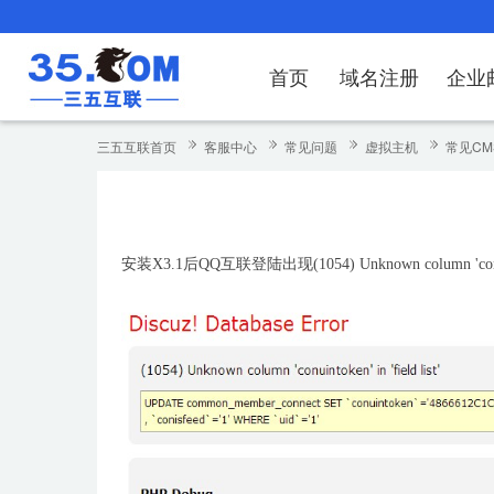
首页
域名注册
企业
域名注册
产品
产品
产品
产品
产品
安全证书
出海独立站
产品
证书品牌
网站推广
域名服务
解决方案
服务
解决方案
解决方案
解决方案
解决方案
三五互联首页
客服中心
常见问题
虚拟主机
常见CM
域名注册
企业邮箱
刺猬响站
经济型
基础版
云OA
SSL证书申请
谷易搜
海外加速
ssITrus
百度搜索
DNS管理器
企业云办公解
SSL证书
企业上网解决
企业上网解决
企业上网解决
企
域名价格总览
EDM邮件营销
微信小程序
全能型
标准版
OKR
国密证书申请
DigiCert
Google优化&推广
备案中心
企业沟通解决
海外加速
云服务器常见
外贸数字营销
企业云办公解
企
安装X3.1后QQ互联登陆出现(1054) Unknown column 'conui
近期促销
定制及品牌建站
独享型
高级版
人脉云名片
GeoTrust
域名转入
企业数字化解
Google优化
IPV6转换服务
企业数字化解
虚
Whois查询
谷易搜
外贸型
TrustAsia
SSL证书
企业邮箱常见
A
老型号
代理型
数据库产品