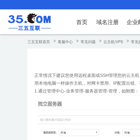
首页
域名注册
企业
域名注册
产品
产品
产品
产品
产品
安全证书
出海独立站
产品
证书品牌
网站推广
域名服务
解决方案
服务
解决方案
解决方案
解决方案
解决方案
三五互联首页
客服中心
常见问题
云主机/VPS
常见
域名注册
企业邮箱
刺猬响站
经济型
基础版
云OA
SSL证书申请
谷易搜
海外加速
ssITrus
百度搜索
DNS管理器
企业云办公解
SSL证书
企业上网解决
企业上网解决
企业上网解决
企
域名价格总览
EDM邮件营销
微信小程序
全能型
标准版
OKR
国密证书申请
DigiCert
Google优化&推广
备案中心
企业沟通解决
海外加速
云服务器常见
外贸数字营销
企业云办公解
企
正常情况下建议您使用远程桌面或SSH管理您的云主
近期促销
定制及品牌建站
独享型
高级版
人脉云名片
GeoTrust
域名转入
企业数字化解
Google优化
IPV6转换服务
企业数字化解
虚
用本地电脑一样操作主机，对网卡禁用、IP配置出错
Whois查询
谷易搜
外贸型
TrustAsia
SSL证书
企业邮箱常见
A
1.通过管理中心-业务管理-服务器管理-管理，如附图：
老型号
代理型
数据库产品