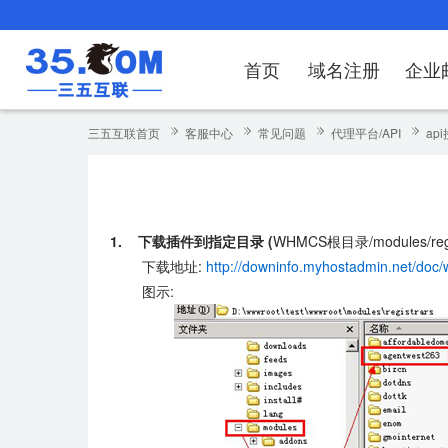
首页
域名注册
企业
域名注册
产品
产品
产品
产品
产品
安全证书
出海独立站
产品
证书品牌
网站推广
域名服务
解决方案
服务
解决方案
解决方案
解决方案
解决方案
三五互联首页
客服中心
常见问题
代理平台/API
ap
域名注册
企业邮箱
刺猬响站
经济型
基础版
云OA
SSL证书申请
谷易搜
海外加速
ssITrus
百度搜索
DNS管理器
企业云办公解
SSL证书
企业上网解决
企业上网解决
企业上网解决
企
域名价格总览
EDM邮件营销
微信小程序
全能型
标准版
OKR
国密证书申请
DigiCert
Google优化&推广
备案中心
企业沟通解决
海外加速
云服务器常见
外贸数字营销
企业云办公解
企
1. 下载插件到指定目录 (
WHMCS根目录/modules/regis
近期促销
定制及品牌建站
独享型
高级版
人脉云名片
GeoTrust
域名转入
企业数字化解
Google优化
IPV6转换服务
企业数字化解
虚
下载地址:
http://downinfo.myhostadmin.net/doc
Whois查询
谷易搜
外贸型
TrustAsia
SSL证书
企业邮箱常见
A
图示:
老型号
代理型
数据库产品