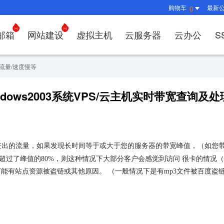
购物车
最新
0
邮箱
网站建设
虚拟主机
云服务器
云办公
S
证书管理
社媒运营
解决方案
常见问题
解决方案
常见问题
常见问题
常见问题
解决方案
解决方案
常见问题
常见问题
常见问题
常见问
常见问
/流量/速度慢等
决方案
方案
方案
方案
业上网解决方案
证书选购
出海社媒运营
企业邮箱首次登录
如何购买云服务器
什么是CDN？为什么要用CDN？
什么是OA？
企业上网解决方案
企业上网解决方案
网络安全解决方案
外贸数字营销解决
购买虚拟主机常见问题咨
域名注册新手
如何管理刺猬
HTTP
谷易搜
ndows2003系统VPS/云主机实时带宽查询及
方案
别？
邮局解析及客户端设置使用指南
如何选择合适的云服务器
如何接入域名？
OA有哪些功能？
如何选择合适的虚拟主机
如何购买域名
站点访问常见
独立站
方案
问题
解决方案
决方案
业数字化解决方案
我的证书
企业数字化解决方案
网络安全解决方案
什么是
企业邮箱部署SSL证书
云服务器购买常见问题
如何管理加速域名？
35OA有什么优势？
虚拟主机购买流程
域名到期了如
如何设置页面
谷易搜
决方案
&推广
决方案
拟主机常见问题
证书托管
域名常见问题
网站建设常见问题
什么是D
企业邮箱续费流程
服务器网站搭建步骤
如何查询流量使用情况？
如何创建OKR？
选择多大的空间和流量合
域名注册常见
网站SEO、
关键词
问题
I扫描/修复
书？
进出的流量，如果发现长时间等于或大于您的服务器的带宽峰值，（如您
CDN流量包如何续费？
怎么创建云名片？
如何转入/转出
网站安全及侵
费用相
过了峰值的80%，则这种情况下大部分客户会感觉到访问 很卡的情况（
如何选
能有站点资源被盗链或其他原因。 （一般情况下是有mp3文件被百度盗