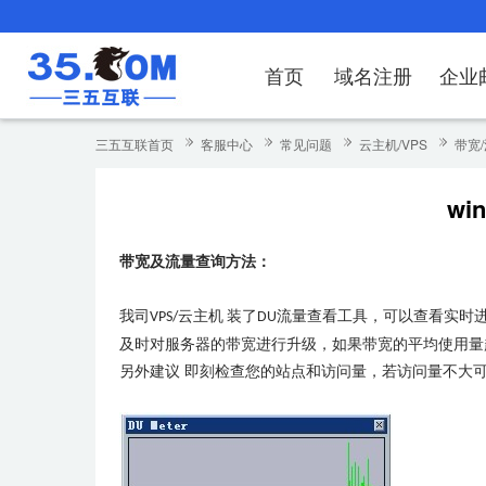
首页
域名注册
企业
域名注册
产品
产品
产品
产品
产品
安全证书
出海独立站
产品
证书品牌
网站推广
域名服务
解决方案
服务
解决方案
解决方案
解决方案
解决方案
三五互联首页
客服中心
常见问题
云主机/VPS
带宽
域名注册
企业邮箱
刺猬响站
经济型
基础版
云OA
SSL证书申请
谷易搜
海外加速
ssITrus
百度搜索
DNS管理器
企业云办公解
SSL证书
企业上网解决
企业上网解决
企业上网解决
企
wi
域名价格总览
EDM邮件营销
微信小程序
全能型
标准版
OKR
国密证书申请
DigiCert
Google优化&推广
备案中心
企业沟通解决
海外加速
云服务器常见
外贸数字营销
企业云办公解
企
带宽及流量查询方法：
近期促销
定制及品牌建站
独享型
高级版
人脉云名片
GeoTrust
域名转入
企业数字化解
Google优化
IPV6转换服务
企业数字化解
虚
Whois查询
谷易搜
外贸型
TrustAsia
SSL证书
企业邮箱常见
A
我司
云主机
装了
流量查看工具，可以查看实时
VPS/
DU
及时对服务器的带宽进行升级，如果带宽的平均使用量超
老型号
另外建议 即刻检查您的站点和访问量，若访问量不大可
代理型
数据库产品