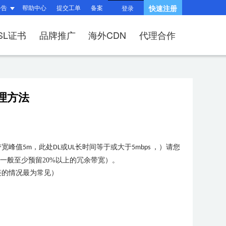
公告
帮助中心
提交工单
备案
快速注册
登录
SL证书
品牌推广
海外CDN
代理合作
题
题
询
指南
响站？
和HTTPS有什么区
产品功能与优势
处理方法
?
（操作流程）？
问题
建站流程
SSL证书？
何续费？
布局与组件渲染
后台操作指南
V、OV、EV证
适?
问题
收录相关问题
相关问题
带宽峰值
，此处
或
长时间等于或大于
，）请您
5m
DL
UL
5mbps
/过户域名？
权相关问题
关问题
一般至少预留20%以上的冗余带宽）。
择SSL证书品牌？
链的情况最为常见）