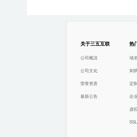
关于三五互联
热
公司概况
域
公司文化
刺
荣誉资质
定
最新公告
企
虚
SS