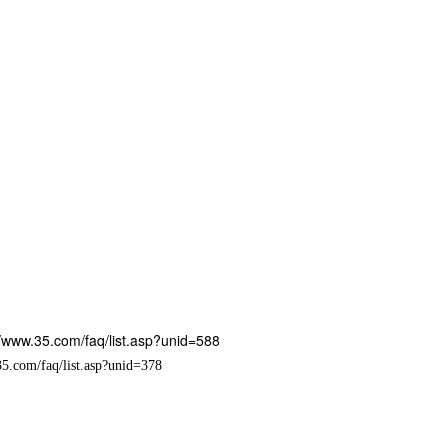
//www.35.com/faq/list.asp?unid=588
5.com/faq/list.asp?unid=378