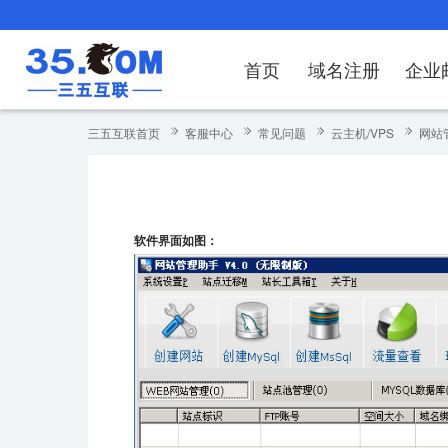
首页
域名注册
企业
域名注册
产品
产品
产品
产品
产品
安全证书
出海独立站
产品
证书品牌
网站推广
域名服务
解决方案
服务
解决方案
解决方案
解决方案
解决方案
三五互联首页
客服中心
常见问题
云主机/VPS
网站
域名注册
企业邮箱
刺猬响站
经济型
基础版
云OA
SSL证书申请
谷易搜
海外加速
ssITrus
百度搜索
DNS管理器
企业云办公解
SSL证书
企业上网解决
企业上网解决
企业上网解决
企
域名价格总览
EDM邮件营销
微信小程序
全能型
标准版
OKR
国密证书申请
DigiCert
Google优化&推广
备案中心
企业沟通解决
海外加速
云服务器常见
外贸数字营销
企业云办公解
企
软件界面如图：
近期促销
定制及品牌建站
独享型
高级版
人脉云名片
GeoTrust
域名转入
企业数字化解
Google优化
IPV6转换服务
企业数字化解
虚
Whois查询
谷易搜
外贸型
TrustAsia
SSL证书
企业邮箱常见
A
老型号
代理型
数据库产品