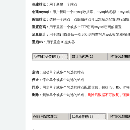
创建站点：
用于新建一个站点
创建
mysql：
用户新建一个
mysql
数据库，
mysql
名称指：
mysql
编辑站点
：
选择一个站点，点编辑站点可以对站点配置进行编辑
重置密码
：
用于重置一个或多个
FTP
密码
/mysql
密码的重置
流量统计
：
用于统计
IIS
最后一次启动到当前的总
web
收发和总
ht
重启
IIS
：
用于重启
IIS
服务器
启动
：启动单个或多个勾选的站点
停止
：停止单个或多个勾选的站点
同步
：同步单个或多个勾选的站点配置信息，包括
IIS
、
ftp
、
mys
删除
：删除单个或多个勾选的站点，
删除后数据不可恢复，谨慎