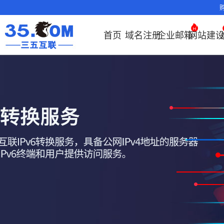
首页
域名注册
企业邮箱
网站建
域名注册
产品
产品
产品
产品
产品
安全证书
出海独立站
产品
证书品牌
网站推广
域名服务
解决方案
服务
解决方案
解决方案
解决方案
解决方案
证书管理
社媒运营
解决方案
常见问题
解决方案
常见问题
常见问题
常见问题
解
解
域名注册
企业邮箱
刺猬响站
经济型
基础版
云OA
SSL证书
谷易搜
海外加速
ssITrus
百度搜索
DNS管理器
企业云办公解
SSL证书
企业上网解决
企业上网解决
企业上网解决
企业上网解决方案
证书选购
出海社媒
企业邮箱首
如何购买云
什么是CD
什么是OA
企业上
企业上
申请
决方案
方案
方案
方案
运营
要用CDN？
方案
方案
邮局解析及
如何选择合
OA有哪些
域名价格总览
EDM邮件营销
微信小程序
全能型
标准版
OKR
DigiCert
Google优
备案中心
海外加速
企业数字化解决方案
我的证书
国密证书
企业沟通解决
云服务器常见
外贸数字营销
企业云办公解
置使用指南
如何接入域
企业数
网络安
化&推广
云服务器购
35OA有什
近期促销
定制及品牌建
独享型
高级版
人脉云名片
GeoTrust
域名转入
Google优化&
虚拟主机常见问题
证书托管
申请
方案
问题
解决方案
决方案
决方案
方案
企业邮箱部
如何管理加
站
推广
服务器网站
如何创建O
Whois查询
外贸型
TrustAsia
SSL证书
AI扫描/修复
企业数字化解
IPV6转换服务
企业数字化解
书
域名常
网站建
如何查询流
谷易搜
怎么创建云
决方案
决方案
问题
企业邮箱续
况？
老型号
企业邮箱常见
CDN流量
代理型
问题
费？
数据库产品