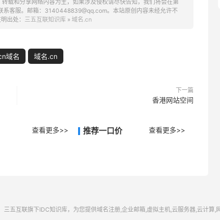
、转载和分享网络内容为主，如果涉及侵权请尽快告知，我们将会在第
服。邮箱：3140448839@qq.com。本站原创内容未经允许不
注明出处：
三五互联知识库
»
域名.cn
cn域名
域名.cn
下一篇
香港网站空间
查看更多>>
推荐一口价
查看更多>>
三五互联
旗下IDC知识库，为您提供域名注册,企业邮箱,虚拟主机,云服务器,云计算