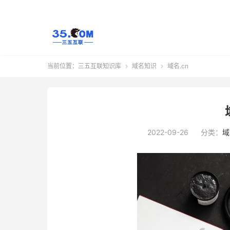
当前位置：
三五互联知识库
域名知识
域名.cn


2022-09-26
分类：
域