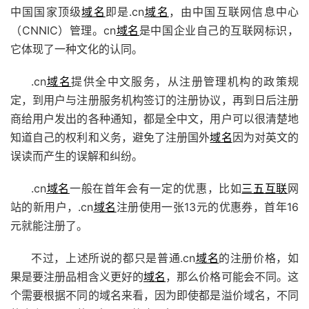
中国国家顶级
域名
即是.cn
域名
，由中国互联网信息中心
（CNNIC）管理。cn
域名
是中国企业自己的互联网标识，
它体现了一种文化的认同。
.cn
域名
提供全中文服务，从注册管理机构的政策规
定，到用户与注册服务机构签订的注册协议，再到日后注册
商给用户发出的各种通知，都是全中文，用户可以很清楚地
知道自己的权利和义务，避免了注册国外
域名
因为对英文的
误读而产生的误解和纠纷。
.cn
域名
一般在首年会有一定的优惠，比如
三五互联
网
站的新用户，.cn
域名
注册使用一张13元的优惠券，首年16
元就能注册了。
不过，上述所说的都只是普通.cn
域名
的注册价格，如
果是要注册品相含义更好的
域名
，那么价格可能会不同。这
个需要根据不同的域名来看，因为即使都是溢价域名，不同