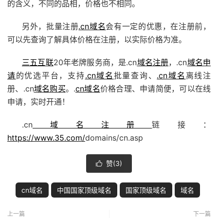
的含义，不同的品相，价格也不相同。
另外，批量注册
.cn域名
会有一定的优惠，在注册前，
可以先查询了解具体价格在注册，以实际价格为准。
三五互联
20年老牌服务商，是.cn
域名注册
，.cn
域名申
请
的优选平台，支持
.cn域名
批量查询、
.cn域名
离线注
册、.cn
域名购买
。.
cn域名
价格合理、申请简便，可以在线
申请，实时开通！
.cn
域名注册
链接：
https://www.35.com/
domains/cn.asp
赞(
3
)

cn域名
中国国家顶级域名
国家顶级域名
域名
上一篇
下一篇