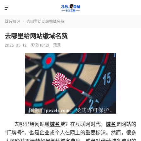

域名知识
去哪里给网站缴域名费

去哪里给网站缴域名费
2025-05-12
阅读(1012)
范范
去哪里给网站缴
域名
费？在互联网时代，
域名
是网站的
“门牌号”，也是企业或个人在网上的重要标识。然而，很多
人可能并不清楚如何缴纳
域名
费用，或者对缴纳
域名
费用的