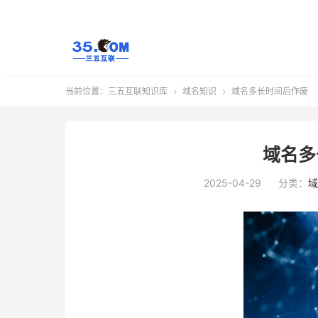
当前位置：
三五互联知识库
域名知识
域名多长时间后作废


域名多
2025-04-29
分类：
域