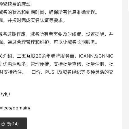
频繁续费的麻烦。
域名的状态和到期时间，确保所有信息准确无误。
规，并按时完成实名认证等要求。
域名过期作废，域名所有者需要及时续费、设置提醒，并
规。通过合理管理和维护，可以让域名长期服务。
关介绍，
三五互联
20余年老牌服务商，ICANN及CNNIC
册优惠活动多，管理便捷；支持批量查询、批量注册、批
时支持抢注、
一口价
、PUSH及域名经纪等多种灵活的交
/ykj/
vices/domain/
赞(
14
)
