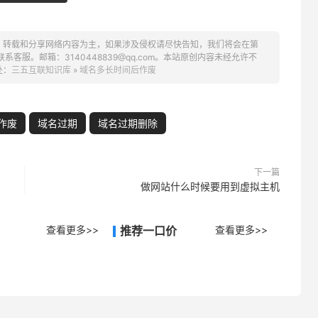
、转载和分享网络内容为主，如果涉及侵权请尽快告知，我们将会在第
服。邮箱：3140448839@qq.com。本站原创内容未经允许不
处：
三五互联知识库
»
域名多长时间后作废
作废
域名过期
域名过期删除
下一篇
做网站什么时候要用到虚拟主机
查看更多>>
推荐一口价
查看更多>>