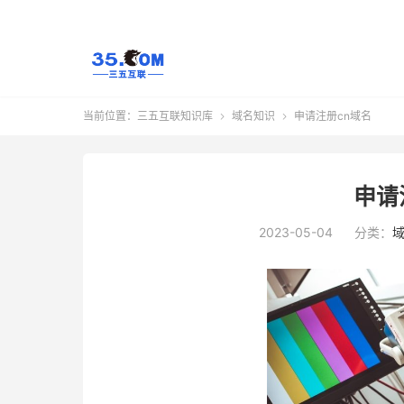
当前位置：
三五互联知识库
域名知识
申请注册cn域名


申请
2023-05-04
分类：