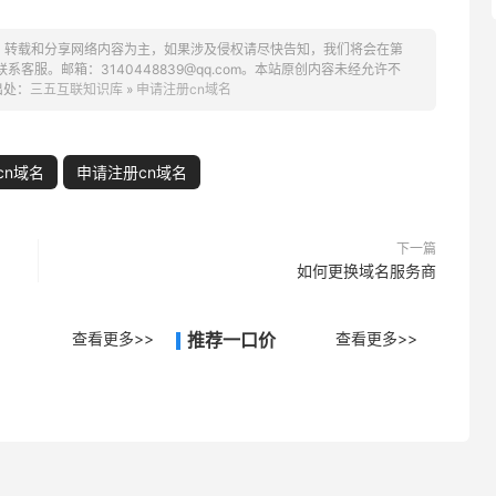
、转载和分享网络内容为主，如果涉及侵权请尽快告知，我们将会在第
服。邮箱：3140448839@qq.com。本站原创内容未经允许不
出处：
三五互联知识库
»
申请注册cn域名
cn域名
申请注册cn域名
下一篇
如何更换域名服务商
查看更多>>
推荐一口价
查看更多>>