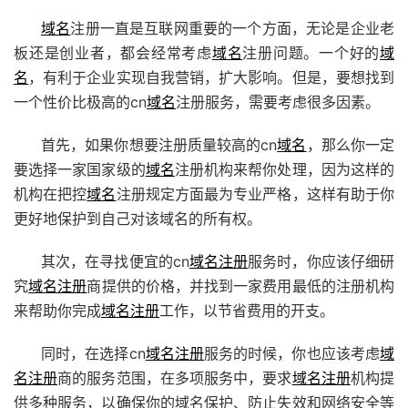
域名
注册一直是互联网重要的一个方面，无论是企业老
板还是创业者，都会经常考虑
域名
注册问题。一个好的
域
名
，有利于企业实现自我营销，扩大影响。但是，要想找到
一个性价比极高的cn
域名
注册服务，需要考虑很多因素。
首先，如果你想要注册质量较高的cn
域名
，那么你一定
要选择一家国家级的
域名
注册机构来帮你处理，因为这样的
机构在把控
域名
注册规定方面最为专业严格，这样有助于你
更好地保护到自己对该域名的所有权。
其次，在寻找便宜的cn
域名注册
服务时，你应该仔细研
究
域名注册
商提供的价格，并找到一家费用最低的注册机构
来帮助你完成
域名注册
工作，以节省费用的开支。
同时，在选择cn
域名注册
服务的时候，你也应该考虑
域
名注册
商的服务范围，在多项服务中，要求
域名注册
机构提
供多种服务，以确保你的域名保护、防止失效和网络安全等