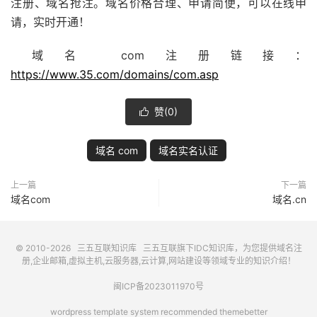
注册、域名抢注。域名价格合理、申请简便，可以在线申
请，实时开通！
域名 com注册链接：
https://www.35.com/domains/com.asp
赞(
0
)

域名 com
域名实名认证
上一篇
下一篇
域名com
域名.cn
© 2010-2026
三五互联知识库
三五互联
旗下IDC知识库，为您提供域名注
册,企业邮箱,虚拟主机,云服务器,云计算,网站建设等领域专业的知识介绍！
闽ICP备2023011970号
wordpress template system recommended
themebetter