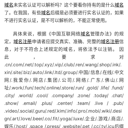
域名
未实名认证可以解析吗？这个要看你持有的是什么
域名
了。在我国，有些
域名
后缀是必须要进行实名认证的，如果
不进行实名认证，是不可以解析的，不能正常使用。
具体来说，根据《中国互联网络
域名
管理办法》的规
定，
域名注册
申请者应提交真实、准确、完整的
域名注册
信
息，对于不符合上述规定的域名，将依法予以注销。 因
此，要求对
.cn/.com/.net/.top/.xyz/.vip/.club/.ren/.wang/.shop/.ink/.
xin/.site/.biz/.auto/.link/.ltd/.group/.中国/.信息/.在线/.中文
网/.我爱你/.网店/.集团/.公司/.网络/.广东/.佛山/.网
址/.work/.fun/.tech/.online/.store/.run/ .gold/ .life/ .fund/
.city/ .world/ .cool/ .company/ .zone/ .today/ .chat/
.show/ .email/ .plus/ .center/ .team/ .live / .pub/
.video/.social/.guru/.red/.kim/.info/.pro/.mobi/.wiki/.desi
gn/.art/.love/.beer/.co/.fit/.yoga/.luxe/.企业/.游戏/.商店/.
娱乐/.host/ .space /.press/ .website/.pet /.cc/.tv/.icu后缀