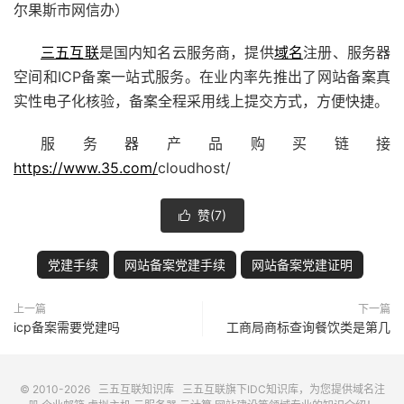
尔果斯市网信办）
三五互联
是国内知名云服务商，提供
域名
注册、服务器
空间和ICP备案一站式服务。在业内率先推出了网站备案真
实性电子化核验，备案全程采用线上提交方式，方便快捷。
服务器产品购买链接
https://www.35.com/
cloudhost/
赞(
7
)

党建手续
网站备案党建手续
网站备案党建证明
上一篇
下一篇
icp备案需要党建吗
工商局商标查询餐饮类是第几
© 2010-2026
三五互联知识库
三五互联
旗下IDC知识库，为您提供域名注