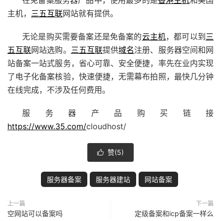
在免备案服务器产品中，使用最多的是
香港主机
和美国
主机，
三五互联
网站就有提供。
无论是购买需要备案还是免备案的
云主机
，都可以到
三
五互联
网站选购。
三五互联
提供
域名
注册、服务器空间和网
站备案一站式服务，省心可靠、安全便捷，率先在业内实现
了电子化备案核验，快速便捷，无需幕布拍照，最快几分钟
在线完成，不涉及任何费用。
服务器产品购买链接
https://www.35.com/
cloudhost/
赞(
5
)

服务器备案
服务器建站
网站备案
上一篇
下一篇
空网站可以备案吗
定级备案和icp备案一样么