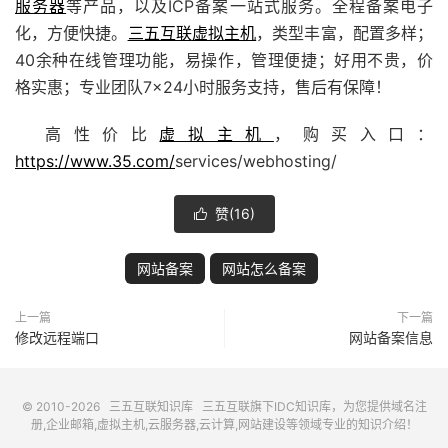
服务器
等产品，以及ICP备案一站式服务。全程备案电子
化，方便快捷。
三五互联
虚拟主机
，类型丰富，配置多样；
40余种在线管理功能，易操作，管理便捷；好用不贵，价
格实惠；专业团队7×24小时服务支持，售后有保障！
高性价比
虚拟主机
，购买入口：
https://www.35.com/
services/webhosting/
赞(
16
)

网站备案
网站怎么备案
上一篇
下一篇
修改远程端口
网站备案信息
© 2010-2026
三五互联知识库
三五互联
旗下IDC知识库，为您提供域名注
册,企业邮箱,虚拟主机,云服务器,云计算,网站建设等领域专业的知识介绍！