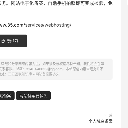
式服务。网站电子化备案，自助手机拍照即可完成核验，免
www.35.com/
services/webhosting/
赞(
17
)

、转载和分享网络内容为主，如果涉及侵权请尽快告知，我们将会在第
服。邮箱：3140448839@qq.com。本站原创内容未经允许不
出处：
三五互联知识库
»
网站备案要多久
站备案
网站备案要多久
下一篇
个人域名备案