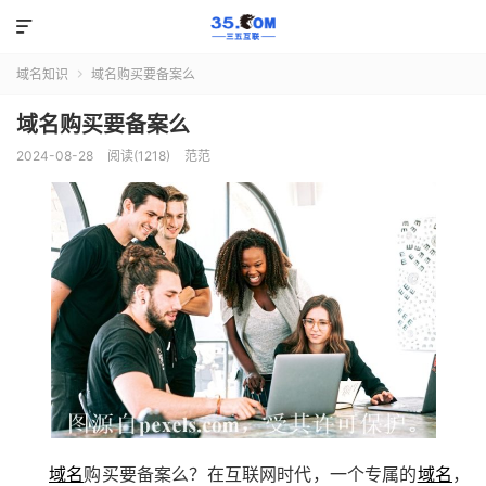

域名知识
域名购买要备案么

域名购买要备案么
2024-08-28
阅读(1218)
范范
域名
购买要备案么？在互联网时代，一个专属的
域名
，