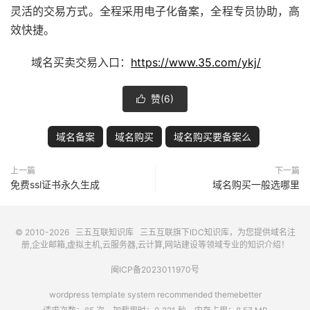
灵活的交易方式。全程采用电子化备案，全程专员协助，高
效快捷。
域名买卖交易入口：
https://www.35.com/ykj/
赞(
6
)

域名备案
域名购买
域名购买要备案么
上一篇
下一篇
免费ssl证书永久生成
域名购买一般选哪里
© 2010-2026
三五互联知识库
三五互联
旗下IDC知识库，为您提供域名注
册,企业邮箱,虚拟主机,云服务器,云计算,网站建设等领域专业的知识介绍！
闽ICP备2023011970号
wordpress template system recommended
themebetter