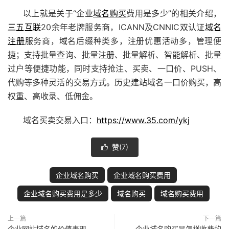
以上就是关于“企业
域名购买
费用是多少”的相关介绍，
三五互联
20余年老牌服务商，ICANN及CNNIC双认证
域名
注册
服务商，域名后缀种类多，注册优惠活动多，管理便
捷；支持批量查询、批量注册、批量解析、智能解析、批量
过户等便捷功能，同时支持抢注、买卖、
一口价
、PUSH、
代购等多种灵活的交易方式。历史
建站
域名
一口价
购买，高
权重、高收录、低佣金。
域名买卖交易入口：
https://www.35.com/ykj
赞(
7
)

企业域名购买
企业域名购买费用
企业域名购买费用是多少
域名购买
域名购买费用
上一篇
下一篇
企业网站域名的价值表现
企业域名购买是怎样收费的