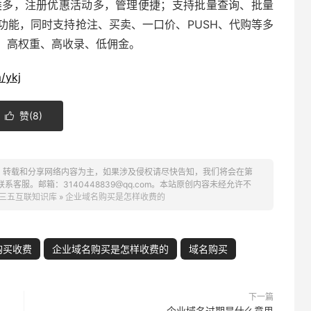
类多，注册优惠活动多，管理便捷；支持批量查询、批量
功能，同时支持抢注、买卖、
一口价
、PUSH、代购等多
，高权重、高收录、低佣金。
/ykj
赞(
8
)

、转载和分享网络内容为主，如果涉及侵权请尽快告知，我们将会在第
服。邮箱：3140448839@qq.com。本站原创内容未经允许不
三五互联知识库
»
企业域名购买是怎样收费的
购买收费
企业域名购买是怎样收费的
域名购买
下一篇
企业域名过期是什么意思