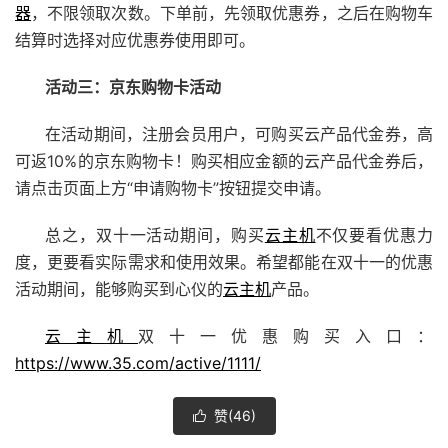
器
，不限领取次数。下单前，先领取优惠券，之后在购物车
结算时选择对应优惠券使用即可。
活动三：京东购物卡活动
在活动期间，注册会员用户，可购买云产品代金券，高
可返10%的京东购物卡！购买相应金额的云产品代金券后，
请点击页面上方“申请购物卡”按钮提交申请。
总之，双十一活动期间，购买
云主机
不仅要看优惠力
度，更要看实际需求和使用效果。希望都能在双十一的优惠
活动期间，能够购买到心仪的
云主机
产品。
云主机
双十一优惠购买入口：
https://www.35.com/active/1111/
赞(
46
)
