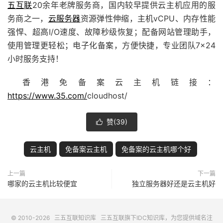
五互联
20余年老牌服务商，国内较早提供云主机应用的服
务商之一，
云服务器
资源弹性伸缩，主机vCPU、内存性能
强悍、超高I/O速度、故障秒级恢复；配备
网站管理助手
，
使用管理更轻松；电子化备案，方便快捷，专业团队7×24
小时服务支持！
香港免备案云主机链接：
https://www.35.com/
cloudhost/
赞(
39
)

云主机
免备案云主机
免备案的云主机哪个好
上一篇
下一篇
哪家的云主机比较便宜
独立服务器好还是云主机好
© 2010-2026
三五互联知识库
三五互联
旗下IDC知识库，为您提供域名注