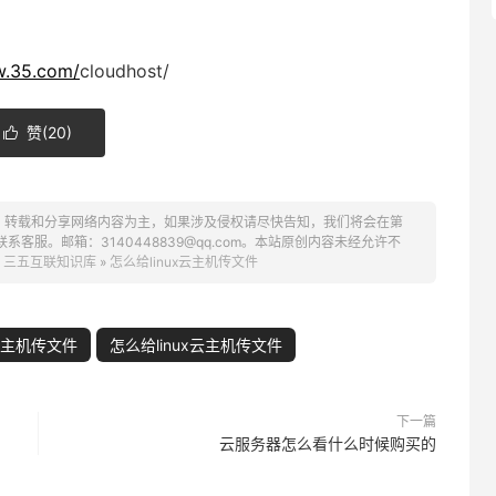
w.35.com/
cloudhost/
赞(
20
)

、转载和分享网络内容为主，如果涉及侵权请尽快告知，我们将会在第
服。邮箱：3140448839@qq.com。本站原创内容未经允许不
：
三五互联知识库
»
怎么给linux云主机传文件
主机传文件
怎么给linux云主机传文件
下一篇
云服务器怎么看什么时候购买的