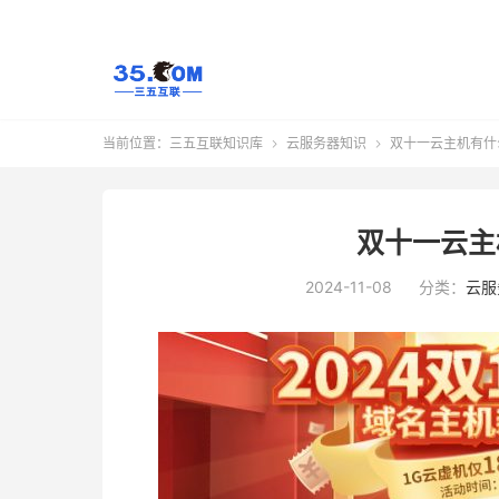
当前位置：
三五互联知识库
云服务器知识
双十一云主机有什


双十一云主
2024-11-08
分类：
云服