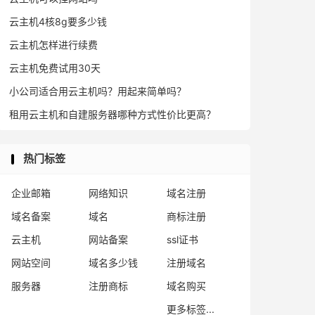
云主机4核8g要多少钱
云主机怎样进行续费
云主机免费试用30天
小公司适合用云主机吗？用起来简单吗？
租用云主机和自建服务器哪种方式性价比更高？
热门标签
企业邮箱
网络知识
域名注册
域名备案
域名
商标注册
云主机
网站备案
ssl证书
网站空间
域名多少钱
注册域名
服务器
注册商标
域名购买
更多标签...