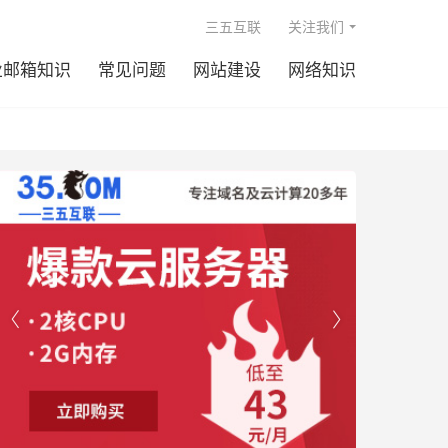

三五互联
关注我们
业邮箱知识
常见问题
网站建设
网络知识

