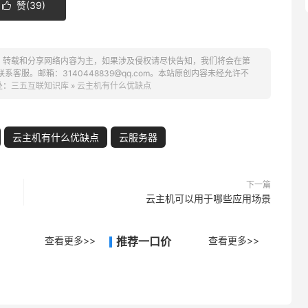
赞(
39
)

、转载和分享网络内容为主，如果涉及侵权请尽快告知，我们将会在第
服。邮箱：3140448839@qq.com。本站原创内容未经允许不
处：
三五互联知识库
»
云主机有什么优缺点
云主机有什么优缺点
云服务器
下一篇
云主机可以用于哪些应用场景
查看更多>>
推荐一口价
查看更多>>