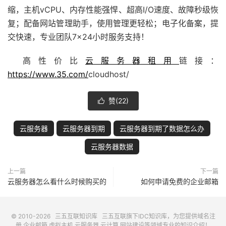
缩，主机vCPU、内存性能强悍、超高I/O速度、故障秒级恢
复；配备
网站管理助手
，使用管理更轻松；电子化备案，提
交快速，专业团队7×24小时服务支持！
高性价比
云服务器租用
链接：
https://www.35.com/
cloudhost/
赞(
22
)

云服务器
云服务器到期
云服务器到期了数据怎么办
云服务器数据
上一篇
下一篇
云服务器怎么看什么时候购买的
如何申请免费的企业邮箱
© 2010-2026
三五互联知识库
三五互联
旗下IDC知识库，为您提供域名注
册,企业邮箱,虚拟主机,云服务器,云计算,网站建设等领域专业的知识介绍！