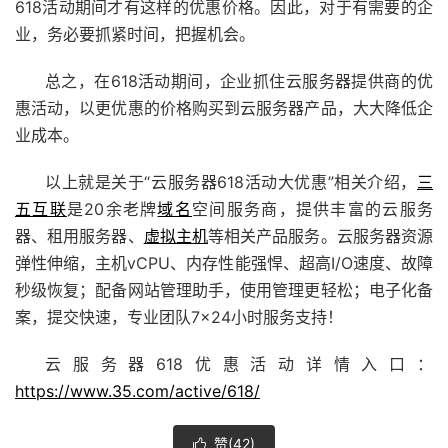
618活动期间才有这样的优惠价格。因此，对于有需要的企
业，务必要抓紧时间，把握机会。
总之，在618活动期间，企业抓住云服务器提供商的优
惠活动，以更优惠的价格购买到云服务器产品，大大降低企
业成本。
以上就是关于“云服务器618活动大优惠”相关介绍，
三
五互联
是
20余老牌
域名
空间服务商，提供丰富的
云服务
器
、租用服务器、
虚拟主机
等相关产品服务。
云服务器
资源
弹性伸缩，主机vCPU、内存性能强悍、超高I/O速度、故障
秒级恢复；配备
网站管理助手
，使用管理更轻松；电子化备
案，提交快速，专业团队7×24小时服务支持！
云服务器618优惠活动详情入口：
https://www.35.com/active/618/
赞(
42
)
