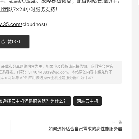
悍、超高I/O速度、故障秒级恢复；配备
网站管理助手
，
团队7×24小时服务支持！
w.35.com/
cloudhost/
赞(
37
)

、转载和分享网络内容为主，如果涉及侵权请尽快告知，我们将会在第
服。邮箱：3140448839@qq.com。本站原创内容未经允许不
识库
»
网站与 APP 应用该选择云主机还是服务器？为什么？
应用该选择云主机还是服务器？为什么？
网站云主机
下一篇
如何选择适合自己需求的高性能服务器