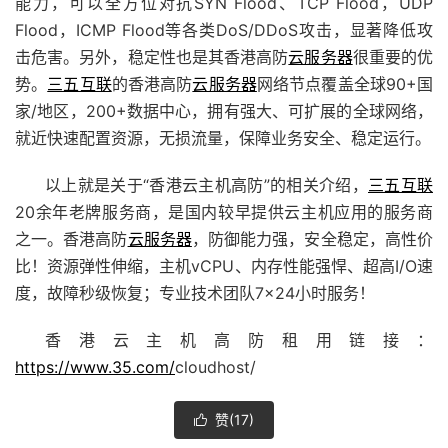
能力，可以全方位对抗SYN Flood、TCP Flood，UDP
Flood，ICMP Flood等各类DoS/DDoS攻击，显著降低攻
击危害。另外，稳定性也是其香港高防
云服务器
很重要的优
势。
三五互联
的香港高防
云服务器
网络节点覆盖全球90+国
家/地区，200+数据中心，拥有强大、可扩展的全球网络，
就近快速配置资源，无损流量，保障业务安全、稳定运行。
以上就是关于“香港云主机高防”的相关介绍，
三五互联
20余年老牌服务商，是国内较早提供云主机应用的服务商
之一。香港高防
云服务器
，防御能力强，安全稳定，高性价
比！资源弹性伸缩，主机vCPU、内存性能强悍、超高I/O速
度，故障秒级恢复；专业技术团队7×24小时服务！
香港云主机高防租用链接：
https://www.35.com/
cloudhost/
赞(
17
)
