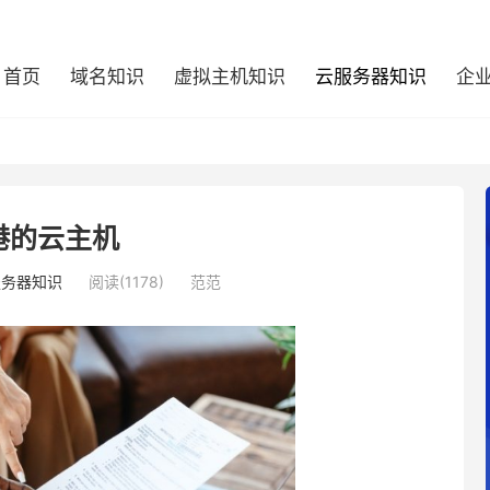
首页
域名知识
虚拟主机知识
云服务器知识
企
港的云主机
服务器知识
阅读(1178)
范范