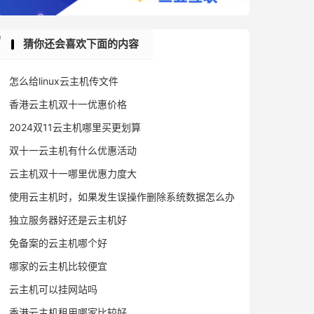
猜你还会喜欢下面的内容
怎么给linux云主机传文件
香港云主机双十一优惠价格
2024双11云主机哪里买更划算
双十一云主机有什么优惠活动
云主机双十一哪里优惠力度大
使用云主机时，如果发生误操作删除系统数据怎么办
独立服务器好还是云主机好
免备案的云主机哪个好
哪家的云主机比较便宜
云主机可以挂网站吗
香港云主机租用哪家比较好