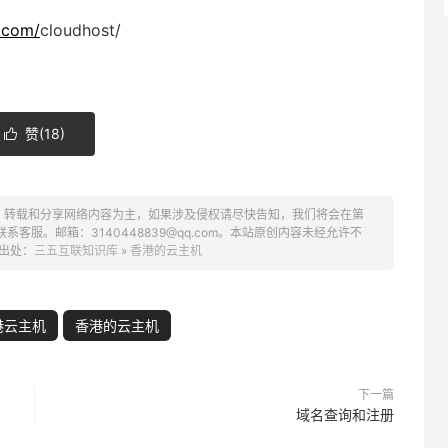
.com/
cloudhost/
赞(
18
)

、转载和分享网络内容为主，如果涉及侵权请尽快告知，我们将会在第
服。邮箱：3140448839@qq.com。本站原创内容未经允许不
出处：
三五互联知识库
»
香港的云主机
港云主机
香港的云主机
下一篇
域名查询和注册