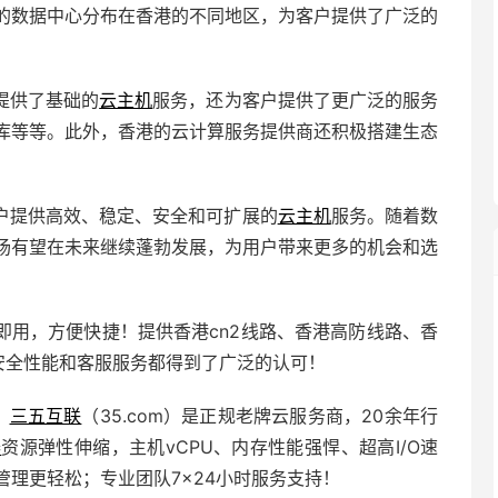
的数据中心分布在香港的不同地区，为客户提供了广泛的
提供了基础的
云主机
服务，还为客户提供了更广泛的服务
库等等。此外，香港的云计算服务提供商还积极搭建生态
户提供高效、稳定、安全和可扩展的
云主机
服务。随着数
场有望在未来继续蓬勃发展，为用户带来更多的机会和选
即用，方便快捷！提供香港cn2线路、香港高防线路、香
安全性能和客服服务都得到了广泛的认可！
，
三五互联
（35.com）是正规老牌
云服务商
，20余年行
器
资源弹性伸缩，主机vCPU、内存性能强悍、超高I/O速
管理更轻松；专业团队7×24小时服务支持！