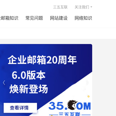

三五互联
关注我们
业邮箱知识
常见问题
网站建设
网络知识

