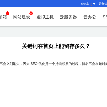
购物车
最新
0
邮箱
网站建设
虚拟主机
云服务器
云办公
S
证书管理
社媒运营
解决方案
常见问题
解决方案
常见问题
常见问题
常见问题
解决方案
解决方案
常见问题
常见问题
常见问题
常见问
常见问
决方案
方案
方案
方案
业上网解决方案
证书选购
出海社媒运营
企业邮箱首次登录
如何购买云服务器
什么是CDN？为什么要用CDN？
什么是OA？
企业上网解决方案
企业上网解决方案
网络安全解决方案
外贸数字营销解决
购买虚拟主机常见问题咨
域名注册新手
如何管理刺猬
HTTP
谷易搜
关键词在首页上能留存多久？
方案
别？
邮局解析及客户端设置使用指南
如何选择合适的云服务器
如何接入域名？
OA有哪些功能？
如何选择合适的虚拟主机
如何购买域名
站点访问常见
独立站
方案
问题
解决方案
决方案
业数字化解决方案
我的证书
企业数字化解决方案
网络安全解决方案
什么是
企业邮箱部署SSL证书
云服务器购买常见问题
如何管理加速域名？
35OA有什么优势？
虚拟主机购买流程
域名到期了如
如何设置页面
谷易搜
决方案
&推广
决方案
拟主机常见问题
证书托管
域名常见问题
网站建设常见问题
会立刻消失，因为 SEO 优化是一个持续积累的过程，排名不会在短时
什么是D
企业邮箱续费流程
服务器网站搭建步骤
如何查询流量使用情况？
如何创建OKR？
选择多大的空间和流量合
域名注册常见
网站SEO、
关键词
问题
I扫描/修复
书？
CDN流量包如何续费？
怎么创建云名片？
如何转入/转出
网站安全及侵
费用相
如何选