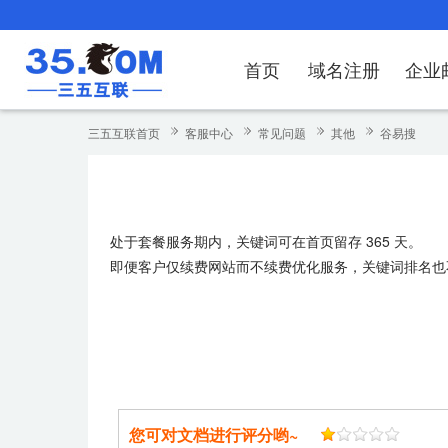
首页
域名注册
企业
域名注册
产品
产品
产品
产品
产品
安全证书
出海独立站
产品
证书品牌
网站推广
域名服务
解决方案
服务
解决方案
解决方案
解决方案
解决方案
三五互联首页
客服中心
常见问题
其他
谷易搜
域名注册
企业邮箱
刺猬响站
经济型
基础版
云OA
SSL证书申请
谷易搜
海外加速
ssITrus
百度搜索
DNS管理器
企业云办公解
SSL证书
企业上网解决
企业上网解决
企业上网解决
企
域名价格总览
EDM邮件营销
微信小程序
全能型
标准版
OKR
国密证书申请
DigiCert
Google优化&推广
备案中心
企业沟通解决
海外加速
云服务器常见
外贸数字营销
企业云办公解
企
处于套餐服务期内，关键词可在首页留存 365 天。
近期促销
定制及品牌建站
独享型
高级版
人脉云名片
GeoTrust
域名转入
企业数字化解
Google优化
IPV6转换服务
企业数字化解
虚
即便客户仅续费网站而不续费优化服务，关键词排名也不
Whois查询
谷易搜
外贸型
TrustAsia
SSL证书
企业邮箱常见
A
老型号
代理型
数据库产品
您可对文档进行评分哟~