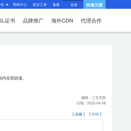
公告
帮助中心
提交工单
备案
快速注册
登录
SL证书
品牌推广
海外CDN
代理合作
题
题
询
指南
响站？
和HTTPS有什么区
产品功能与优势
?
（操作流程）？
问题
建站流程
SSL证书？
何续费？
布局与组件渲染
后台操作指南
间内全部跌落。
V、OV、EV证
适?
问题
收录相关问题
相关问题
/过户域名？
权相关问题
关问题
择SSL证书品牌？
编辑：
三五互联
日期：
2025-04-08
【
收藏
】 【
打印
】