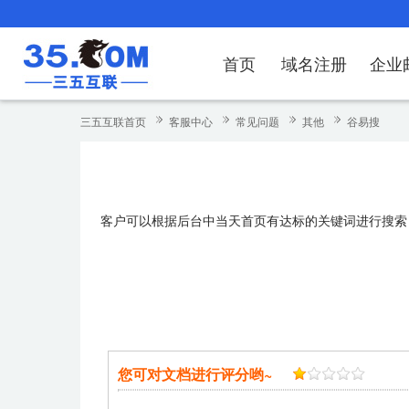
首页
域名注册
企业
域名注册
产品
产品
产品
产品
产品
安全证书
出海独立站
产品
证书品牌
网站推广
域名服务
解决方案
服务
解决方案
解决方案
解决方案
解决方案
三五互联首页
客服中心
常见问题
其他
谷易搜
域名注册
企业邮箱
刺猬响站
经济型
基础版
云OA
SSL证书申请
谷易搜
海外加速
ssITrus
百度搜索
DNS管理器
企业云办公解
SSL证书
企业上网解决
企业上网解决
企业上网解决
企
域名价格总览
EDM邮件营销
微信小程序
全能型
标准版
OKR
国密证书申请
DigiCert
Google优化&推广
备案中心
企业沟通解决
海外加速
云服务器常见
外贸数字营销
企业云办公解
企
客户可以根据后台中当天首页有达标的关键词进行搜索
近期促销
定制及品牌建站
独享型
高级版
人脉云名片
GeoTrust
域名转入
企业数字化解
Google优化
IPV6转换服务
企业数字化解
虚
Whois查询
谷易搜
外贸型
TrustAsia
SSL证书
企业邮箱常见
A
老型号
代理型
您可对文档进行评分哟~
数据库产品