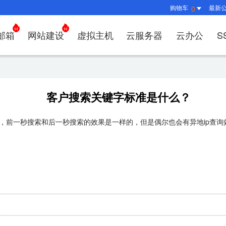
购物车
最新
0
邮箱
网站建设
虚拟主机
云服务器
云办公
S
证书管理
社媒运营
解决方案
常见问题
解决方案
常见问题
常见问题
常见问题
解决方案
解决方案
常见问题
常见问题
常见问题
常见问
常见问
决方案
方案
方案
方案
业上网解决方案
证书选购
出海社媒运营
企业邮箱首次登录
如何购买云服务器
什么是CDN？为什么要用CDN？
什么是OA？
企业上网解决方案
企业上网解决方案
网络安全解决方案
外贸数字营销解决
购买虚拟主机常见问题咨
域名注册新手
如何管理刺猬
HTTP
谷易搜
客户搜索关键字标准是什么？
方案
别？
邮局解析及客户端设置使用指南
如何选择合适的云服务器
如何接入域名？
OA有哪些功能？
如何选择合适的虚拟主机
如何购买域名
站点访问常见
独立站
方案
问题
解决方案
决方案
业数字化解决方案
我的证书
企业数字化解决方案
网络安全解决方案
什么是
，前一秒搜索和后一秒搜索的效果是一样的，但是偶尔也会有异地ip查询
企业邮箱部署SSL证书
云服务器购买常见问题
如何管理加速域名？
35OA有什么优势？
虚拟主机购买流程
域名到期了如
如何设置页面
谷易搜
决方案
&推广
决方案
拟主机常见问题
证书托管
域名常见问题
网站建设常见问题
什么是D
企业邮箱续费流程
服务器网站搭建步骤
如何查询流量使用情况？
如何创建OKR？
选择多大的空间和流量合
域名注册常见
网站SEO、
关键词
问题
I扫描/修复
书？
CDN流量包如何续费？
怎么创建云名片？
如何转入/转出
网站安全及侵
费用相
如何选