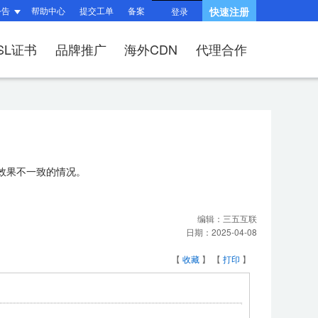
公告
帮助中心
提交工单
备案
快速注册
登录
SL证书
品牌推广
海外CDN
代理合作
题
题
询
指南
响站？
和HTTPS有什么区
产品功能与优势
?
（操作流程）？
问题
建站流程
SSL证书？
效果不一致的情况。
何续费？
布局与组件渲染
后台操作指南
V、OV、EV证
适?
问题
收录相关问题
相关问题
编辑：
三五互联
/过户域名？
权相关问题
关问题
日期：
2025-04-08
择SSL证书品牌？
【
收藏
】 【
打印
】