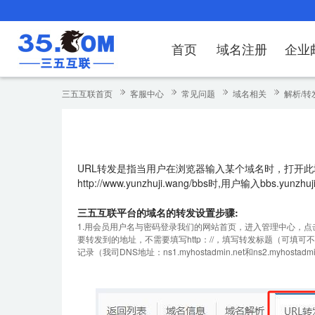
首页
域名注册
企业
域名注册
产品
产品
产品
产品
产品
安全证书
出海独立站
产品
证书品牌
网站推广
域名服务
解决方案
服务
解决方案
解决方案
解决方案
解决方案
三五互联首页
客服中心
常见问题
域名相关
解析/转
域名注册
企业邮箱
刺猬响站
经济型
基础版
云OA
SSL证书申请
谷易搜
海外加速
ssITrus
百度搜索
DNS管理器
企业云办公解
SSL证书
企业上网解决
企业上网解决
企业上网解决
企
域名价格总览
EDM邮件营销
微信小程序
全能型
标准版
OKR
国密证书申请
DigiCert
Google优化&推广
备案中心
企业沟通解决
海外加速
云服务器常见
外贸数字营销
企业云办公解
企
URL转发是指当用户在浏览器输入某个域名时，打开此域名对
近期促销
定制及品牌建站
独享型
高级版
人脉云名片
GeoTrust
域名转入
企业数字化解
Google优化
IPV6转换服务
企业数字化解
虚
http://www.
yunzhuji.wang
/bbs时,用户输入bbs.
yunzhuj
Whois查询
谷易搜
外贸型
TrustAsia
SSL证书
企业邮箱常见
A
三五互联平台的域名的转发设置步骤:
1.用会员用户名与密码登录我们的网站首页，进入管理中心，点
老型号
要转发到的地址，不需要填写http：//，填写转发标题（可填
记录（我司DNS地址：ns1.myhostadmin.net和ns2.myhostadmi
代理型
数据库产品