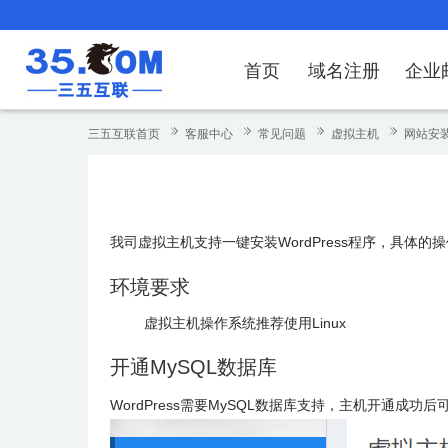
首页
域名注册
企业
域名注册
产品
产品
产品
产品
产品
安全证书
出海独立站
产品
证书品牌
网站推广
域名服务
解决方案
服务
解决方案
解决方案
解决方案
解决方案
三五互联首页
客服中心
常见问题
虚拟主机
网站安
域名注册
企业邮箱
刺猬响站
经济型
基础版
云OA
SSL证书申请
谷易搜
海外加速
ssITrus
百度搜索
DNS管理器
企业云办公解
SSL证书
企业上网解决
企业上网解决
企业上网解决
企
域名价格总览
EDM邮件营销
微信小程序
全能型
标准版
OKR
国密证书申请
DigiCert
Google优化&推广
备案中心
企业沟通解决
海外加速
云服务器常见
外贸数字营销
企业云办公解
企
我司虚拟主机支持一键安装WordPress程序，具体的
近期促销
定制及品牌建站
独享型
高级版
人脉云名片
GeoTrust
域名转入
企业数字化解
Google优化
IPV6转换服务
企业数字化解
虚
环境要求
Whois查询
谷易搜
外贸型
TrustAsia
SSL证书
企业邮箱常见
A
虚拟主机操作系统推荐使用Linux
老型号
开通MySQL数据库
代理型
WordPress需要MySQL数据库支持，主机开通成功
数据库产品