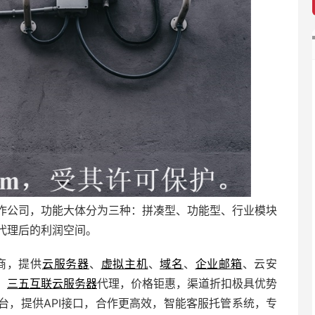
作公司，功能大体分为三种：拼凑型、功能型、行业模块
代理后的利润空间。
商，提供
云服务器
、
虚拟主机
、
域名
、
企业邮箱
、
云安
。
三五互联
云服务器
代理，价格钜惠，渠道折扣极具优势
台，提供API接口，合作更高效，智能客服托管系统，专