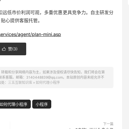
扣远低市价利润可观，多重优惠更具竞争力。自主研发分
，贴心提供客服托管。
ervices/agent/plan-mini.asp
赞(
3
)

、转载和分享网络内容为主，如果涉及侵权请尽快告知，我们将会在第
服。邮箱：3140448839@qq.com。本站原创内容未经允许不
出处：
三五互联知识库
»
如何代理小程序
如何代理小程序
小程序
下一篇