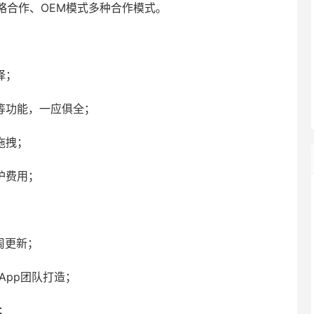
略合作、OEM模式多种合作模式。
择；
等功能，一应俱全；
拖拽；
护费用；
周更新；
App团队打造；
；