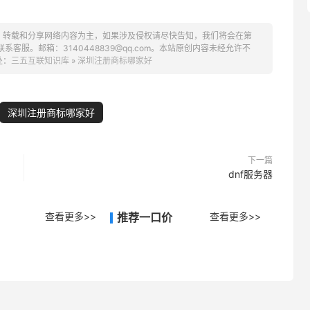
、转载和分享网络内容为主，如果涉及侵权请尽快告知，我们将会在第
服。邮箱：3140448839@qq.com。本站原创内容未经允许不
处：
三五互联知识库
»
深圳注册商标哪家好
深圳注册商标哪家好
下一篇
dnf服务器
查看更多>>
推荐一口价
查看更多>>