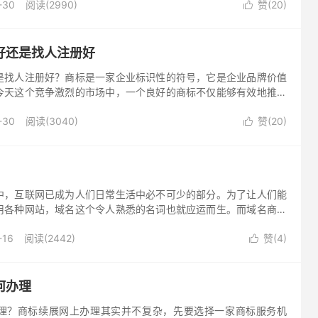
-30
阅读(2990)
赞(
20
)

好还是找人注册好
是找人注册好？商标是一家企业标识性的符号，它是企业品牌价值
今天这个竞争激烈的市场中，一个良好的商标不仅能够有效地推广
来丰厚的商业利益。因此，对于想要申请商标的企业来说，他们需
-30
阅读(3040)
赞(
20
)
册好还是找人注册好。

中，互联网已成为人们日常生活中必不可少的部分。为了让人们能
用各种网站，域名这个令人熟悉的名词也就应运而生。而域名商则
供者。域名商，顾名思义，就是专门提供域名服务的机构。这些域
-16
阅读(2442)
赞(
4
)
N、CNNIC认证的服务商，能够向用户提供合法有效的域名服务。

何办理
理？商标续展网上办理其实并不复杂，先要选择一家商标服务机