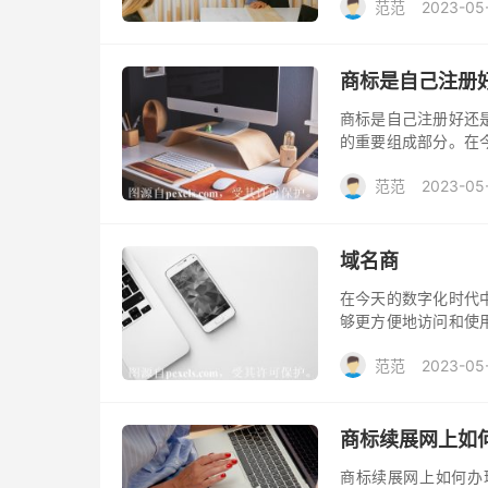
范范
2023-05
商标是自己注册
商标是自己注册好还
的重要组成部分。在
企业品牌，也可以带
范范
2023-05
要考虑自己是自己注
域名商
在今天的数字化时代
够更方便地访问和使
是域名服务的重要提
范范
2023-05
名商通常都是ICAN
商标续展网上如
商标续展网上如何办