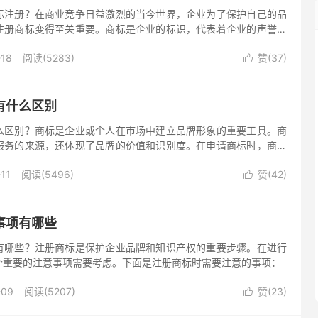
标注册？在商业竞争日益激烈的当今世界，企业为了保护自己的品
注册商标变得至关重要。商标是企业的标识，代表着企业的声誉、
进行商标注册是保护企业利益的重要手段。以下是企业进行商标注
-18
阅读(5283)
赞(
37
)

有什么区别
么区别？商标是企业或个人在市场中建立品牌形象的重要工具。商
服务的来源，还体现了品牌的价值和识别度。在申请商标时，商标
虑因素。商标类别是指根据商品或服务的性质和用途将商标分为不
11
阅读(5496)
赞(
42
)
不同的商标类别有助于企业或个人选择适当的分类，确保商标的保

事项有哪些
有哪些？注册商标是保护企业品牌和知识产权的重要步骤。在进行
个重要的注意事项需要考虑。下面是注册商标时需要注意的事项：
-09
阅读(5207)
赞(
23
)
