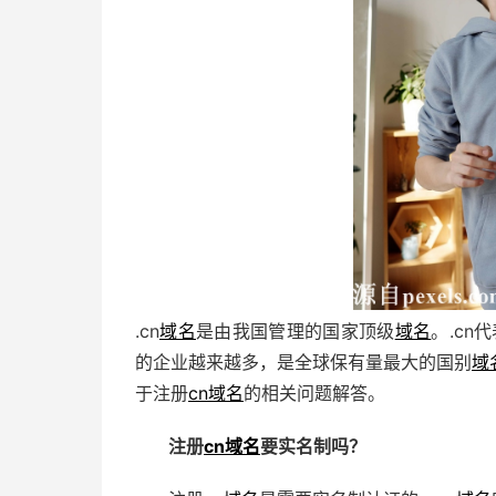
.cn
域名
是由我国管理的国家顶级
域名
。.c
的企业越来越多，是全球保有量最大的国别
域
于注册
cn域名
的相关问题解答。
注册
cn域名
要实名制吗？