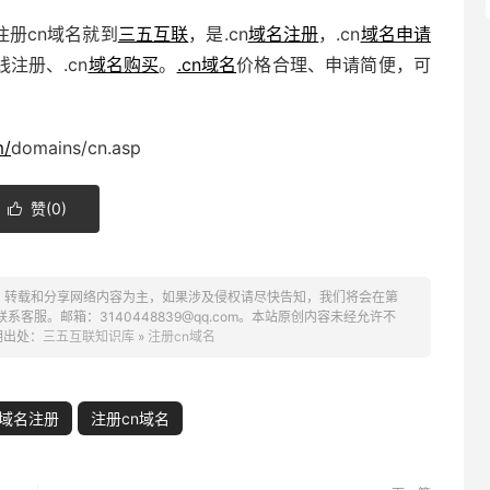
注册cn域名就到
三五互联
，是.cn
域名注册
，.cn
域名申请
线注册、.cn
域名购买
。
.cn域名
价格合理、申请简便，可
m/
domains/cn.asp
赞(
0
)

、转载和分享网络内容为主，如果涉及侵权请尽快告知，我们将会在第
服。邮箱：3140448839@qq.com。本站原创内容未经允许不
明出处：
三五互联知识库
»
注册cn域名
n域名注册
注册cn域名