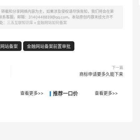
、转载和分享网络内容为主，如果涉及侵权请尽快告知，我们将会在第
服。邮箱：3140448839@qq.com。本站原创内容未经允许不
处：
三五互联知识库
»
金融网站如何备案
融网站备案
金融网站备案前置审批
下一篇
商标申请要多久能下来
查看更多>>
推荐一口价
查看更多>>