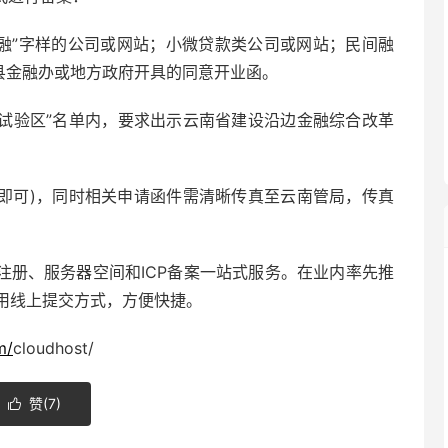
金融”字样的公司或网站；小微贷款类公司或网站；民间融
县金融办或地方政府开具的同意开业函。
革试验区”名单内，要求出示云南省建设沿边金融综合改革
即可)，同时相关申请函件需清晰传真至云南管局，传真
注册、服务器空间和ICP备案一站式服务。在业内率先推
用线上提交方式，方便快捷。
m/
cloudhost/
赞(
7
)
