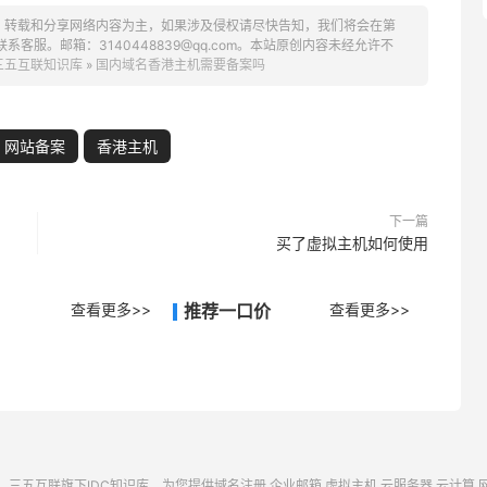
、转载和分享网络内容为主，如果涉及侵权请尽快告知，我们将会在第
服。邮箱：3140448839@qq.com。本站原创内容未经允许不
三五互联知识库
»
国内域名香港主机需要备案吗
网站备案
香港主机
下一篇
买了虚拟主机如何使用
查看更多>>
推荐一口价
查看更多>>
三五互联
旗下IDC知识库，为您提供域名注册,企业邮箱,虚拟主机,云服务器,云计算