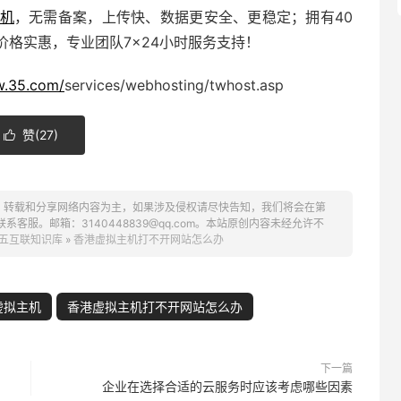
机
，无需备案，上传快、数据更安全、更稳定；拥有40
格实惠，专业团队7×24小时服务支持！
w.35.com/
services/webhosting/twhost.asp
赞(
27
)

、转载和分享网络内容为主，如果涉及侵权请尽快告知，我们将会在第
服。邮箱：3140448839@qq.com。本站原创内容未经允许不
五互联知识库
»
香港虚拟主机打不开网站怎么办
虚拟主机
香港虚拟主机打不开网站怎么办
下一篇
企业在选择合适的云服务时应该考虑哪些因素