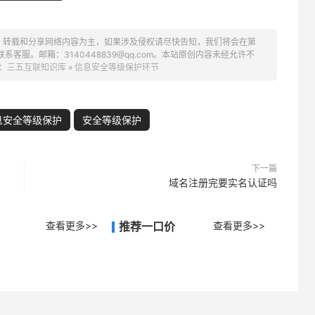
、转载和分享网络内容为主，如果涉及侵权请尽快告知，我们将会在第
服。邮箱：3140448839@qq.com。本站原创内容未经允许不
：
三五互联知识库
»
信息安全等级保护环节
息安全等级保护
安全等级保护
下一篇
域名注册完要实名认证吗
查看更多>>
推荐一口价
查看更多>>