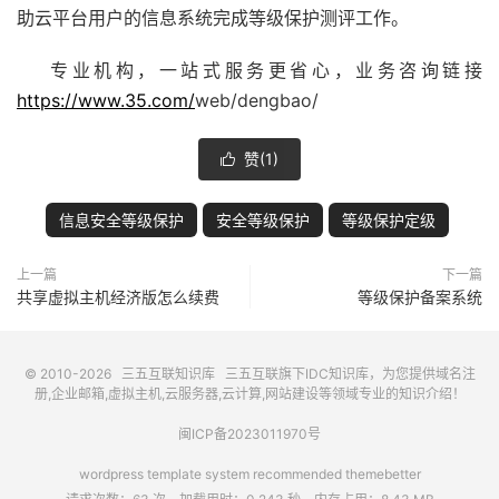
助云平台用户的信息系统完成等级保护测评工作。
专业机构，一站式服务更省心，业务咨询链接
https://www.35.com/
web/dengbao/
赞(
1
)

信息安全等级保护
安全等级保护
等级保护定级
上一篇
下一篇
共享虚拟主机经济版怎么续费
等级保护备案系统
© 2010-2026
三五互联知识库
三五互联
旗下IDC知识库，为您提供域名注
册,企业邮箱,虚拟主机,云服务器,云计算,网站建设等领域专业的知识介绍！
闽ICP备2023011970号
wordpress template system recommended
themebetter