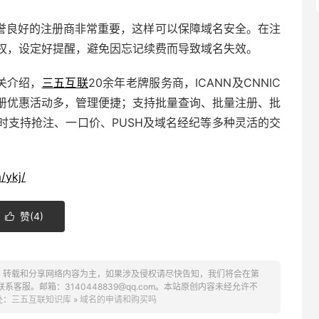
誉良好的注册商非常重要，这样可以保障域名安全。在注
权，设定好提醒，避免因忘记续费而导致域名失效。
关介绍，
三五互联
20余年老牌服务商，ICANN及CNNIC
册优惠活动多，管理便捷；支持批量查询、批量注册、批
时支持抢注、
一口价
、PUSH及域名经纪等多种灵活的交
/ykj/
赞(
4
)

、转载和分享网络内容为主，如果涉及侵权请尽快告知，我们将会在第
服。邮箱：3140448839@qq.com。本站原创内容未经允许不
处：
三五互联知识库
»
域名的申请和购买吗