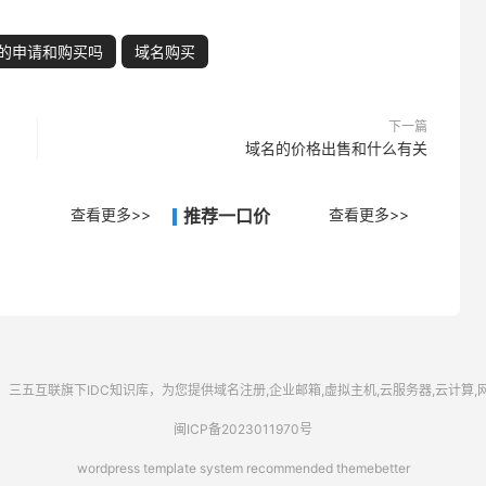
的申请和购买吗
域名购买
下一篇
域名的价格出售和什么有关
查看更多>>
推荐一口价
查看更多>>
三五互联
旗下IDC知识库，为您提供域名注册,企业邮箱,虚拟主机,云服务器,云计算
闽ICP备2023011970号
wordpress template system recommended
themebetter