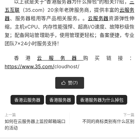
以上就是关于“香港服务器为什么掉包”的相关介绍，
三
五互联
（35.com）20余年老牌
服务商
，提供丰富的
云服务
器
、服务器租用等产品相关服务。。
云服务器
资源弹性伸
缩，主机vCPU、内存性能强悍、超高I/O速度、故障秒级恢
复；配备
网站管理助手
，使用管理更轻松；备案便捷，专业
团队7×24小时服务支持！
香港
云服务器
购买链接：
https://www.35.com/
cloudhost/
赞(
7
)

香港云服务器
香港服务器
香港服务器为什么掉包
上一篇
下一篇
如何在云服务器上监控邮箱端口
不同的商标类别有什么区别
的活动