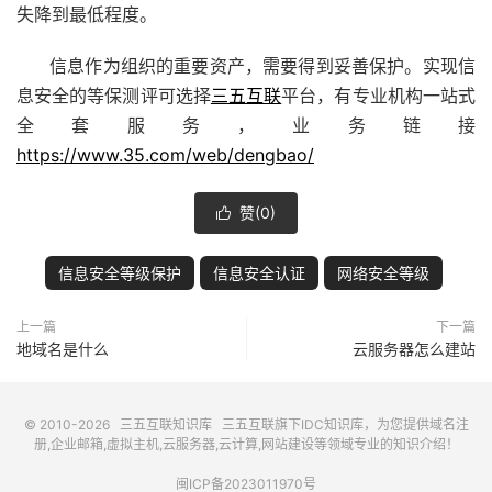
失降到最低程度。
信息作为组织的重要资产，需要得到妥善保护。实现信
息安全的等保测评可选择
三五互联
平台，有专业机构一站式
全套服务，业务链接
https://www.35.com/web/dengbao/
赞(
0
)

信息安全等级保护
信息安全认证
网络安全等级
上一篇
下一篇
地域名是什么
云服务器怎么建站
© 2010-2026
三五互联知识库
三五互联
旗下IDC知识库，为您提供域名注
册,企业邮箱,虚拟主机,云服务器,云计算,网站建设等领域专业的知识介绍！
闽ICP备2023011970号