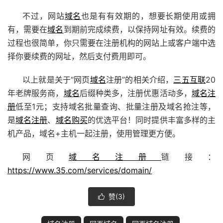
不过，网站
域名
也是有有效期的，想要长期使用或拥
有，需要在
域名
到期前完成续费，以保持网址有效。续费的
过程也很简单，你只需要在注册机构的网站上或客户端中选
择你要续费的网址，然后支付费用即可。
以上就是关于“网页
域名
注册”的相关介绍，
三五互联
20
年老牌服务商，
域名
后缀种类多，注册优惠活动多，
域名注
册
低至1元；支持域名批量查询、批量注册及域名抢注等，
是
域名注册
、
域名购买
的优选平台！同时提供丰富多样的主
机产品，域名+主机一起注册，使用管理更方便。
网页
域名注册
链接：
https://www.35.com/services/domain/
赞(
3
)
